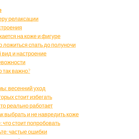
е
еру релаксации
строения
жается на коже и фигуре
 ложиться спать до полуночи
 вид и настроение
евожности
 так важно?
мы: весенний уход
орых стоит избегать
что реально работает
к выбрать и не навредить коже
 что стоит попробовать
ьте: частые ошибки