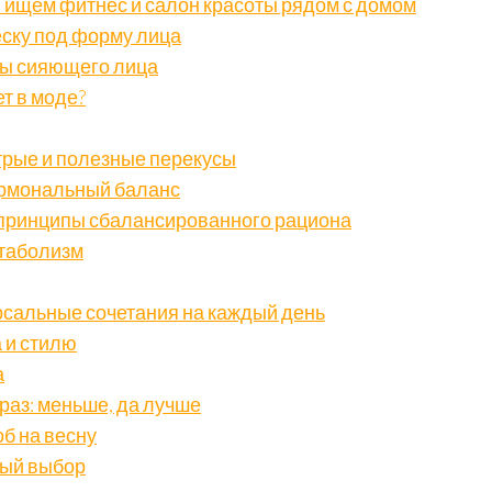
: ищем фитнес и салон красоты рядом с домом
ску под форму лица
ты сияющего лица
ет в моде?
стрые и полезные перекусы
рмональный баланс
 принципы сбалансированного рациона
етаболизм
рсальные сочетания на каждый день
 и стилю
а
раз: меньше, да лучше
б на весну
ный выбор