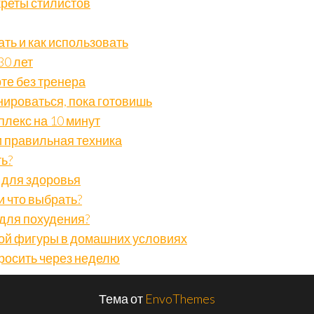
екреты стилистов
ать и как использовать
30 лет
те без тренера
нироваться, пока готовишь
плекс на 10 минут
и правильная техника
ть?
а для здоровья
 и что выбрать?
 для похудения?
ой фигуры в домашних условиях
бросить через неделю
Тема от
EnvoThemes