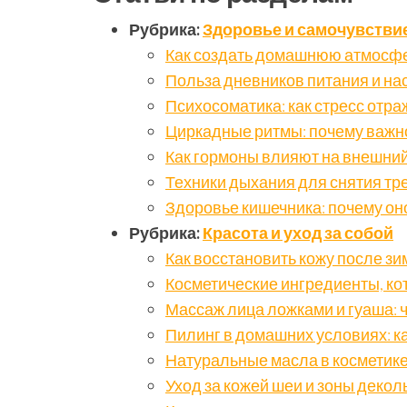
Рубрика:
Здоровье и самочувстви
Как создать домашнюю атмосф
Польза дневников питания и на
Психосоматика: как стресс отра
Циркадные ритмы: почему важно
Как гормоны влияют на внешний
Техники дыхания для снятия тр
Здоровье кишечника: почему оно
Рубрика:
Красота и уход за собой
Как восстановить кожу после зи
Косметические ингредиенты, кот
Массаж лица ложками и гуаша: 
Пилинг в домашних условиях: ка
Натуральные масла в косметике:
Уход за кожей шеи и зоны декол