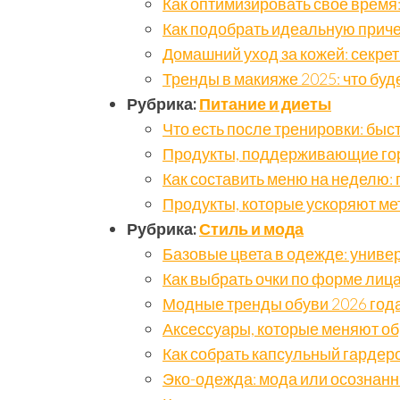
Как оптимизировать свое время
Как подобрать идеальную приче
Домашний уход за кожей: секре
Тренды в макияже 2025: что буд
Рубрика:
Питание и диеты
Что есть после тренировки: бы
Продукты, поддерживающие го
Как составить меню на неделю:
Продукты, которые ускоряют м
Рубрика:
Стиль и мода
Базовые цвета в одежде: униве
Как выбрать очки по форме лица
Модные тренды обуви 2026 год
Аксессуары, которые меняют об
Как собрать капсульный гардеро
Эко-одежда: мода или осознан