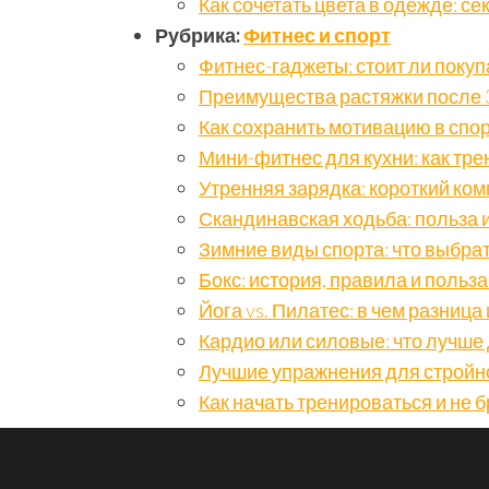
Как сочетать цвета в одежде: с
Рубрика:
Фитнес и спорт
Фитнес-гаджеты: стоит ли покуп
Преимущества растяжки после 
Как сохранить мотивацию в спор
Мини-фитнес для кухни: как тре
Утренняя зарядка: короткий ком
Скандинавская ходьба: польза 
Зимние виды спорта: что выбра
Бокс: история, правила и польз
Йога vs. Пилатес: в чем разница
Кардио или силовые: что лучше
Лучшие упражнения для стройн
Как начать тренироваться и не 