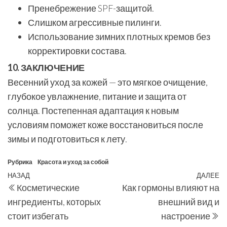
Пренебрежение SPF-защитой.
Слишком агрессивные пилинги.
Использование зимних плотных кремов без
корректировки состава.
10. ЗАКЛЮЧЕНИЕ
Весенний уход за кожей — это мягкое очищение,
глубокое увлажнение, питание и защита от
солнца. Постепенная адаптация к новым
условиям поможет коже восстановиться после
зимы и подготовиться к лету.
Рубрика
Красота и уход за собой
Навигация
Предыдущая
НАЗАД
ДАЛЕЕ
С
Косметические
Как гормоны влияют на
по
запись
з
ингредиенты, которых
внешний вид и
записям
стоит избегать
настроение