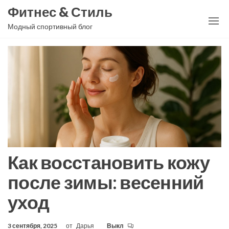
Перейти
Фитнес & Стиль
к
Модный спортивный блог
содержимому
Как восстановить кожу
после зимы: весенний
уход
3 сентября, 2025
от
Дарья
Выкл