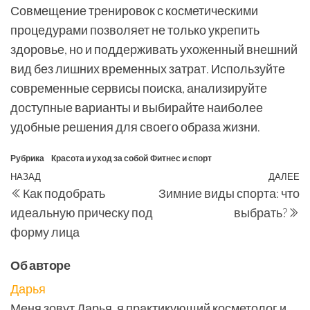
Совмещение тренировок с косметическими
процедурами позволяет не только укрепить
здоровье, но и поддерживать ухоженный внешний
вид без лишних временных затрат. Используйте
современные сервисы поиска, анализируйте
доступные варианты и выбирайте наиболее
удобные решения для своего образа жизни.
Рубрика
Красота и уход за собой
Фитнес и спорт
Навигация
Предыдущая
НАЗАД
ДАЛЕЕ
С
Как подобрать
Зимние виды спорта: что
по
запись
з
идеальную прическу под
выбрать?
записям
форму лица
Об авторе
Дарья
Меня зовут Дарья, я практикующий косметолог и