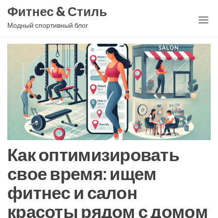
Перейти
Фитнес & Стиль
к
Модный спортивный блог
содержимому
Как оптимизировать
свое время: ищем
фитнес и салон
красоты рядом с домом